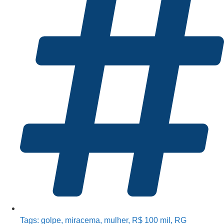
Tags:
golpe
,
miracema
,
mulher
,
R$ 100 mil
,
RG