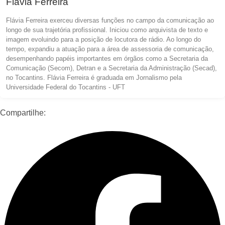
Flávia Ferreira
Flávia Ferreira exerceu diversas funções no campo da comunicação ao
longo de sua trajetória profissional. Iniciou como arquivista de texto e
imagem evoluindo para a posição de locutora de rádio. Ao longo do
tempo, expandiu a atuação para a área de assessoria de comunicação,
desempenhando papéis importantes em órgãos como a Secretaria da
Comunicação (Secom), Detran e a Secretaria da Administração (Secad),
no Tocantins. Flávia Ferreira é graduada em Jornalismo pela
Universidade Federal do Tocantins - UFT
Compartilhe: