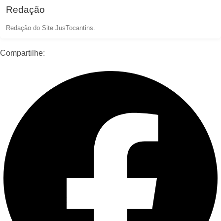
Redação
Redação do Site JusTocantins.
Compartilhe: