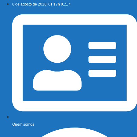
Ir
8 de agosto de 2026, 01:17h 01:17
para
o
conteúdo
Quem somos