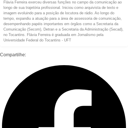
Flávia Ferreira exerceu diversas funções no campo da comunicação ao
longo de sua trajetória profissional. Iniciou como arquivista de texto e
imagem evoluindo para a posição de locutora de rádio. Ao longo do
tempo, expandiu a atuação para a área de assessoria de comunicação,
desempenhando papéis importantes em órgãos como a Secretaria da
Comunicação (Secom), Detran e a Secretaria da Administração (Secad),
no Tocantins. Flávia Ferreira é graduada em Jornalismo pela
Universidade Federal do Tocantins - UFT
Compartilhe: