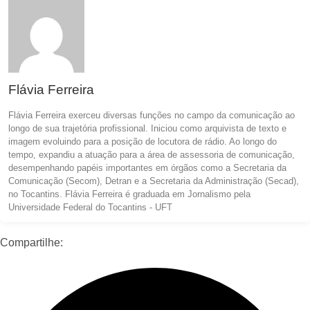
Flávia Ferreira
Flávia Ferreira exerceu diversas funções no campo da comunicação ao
longo de sua trajetória profissional. Iniciou como arquivista de texto e
imagem evoluindo para a posição de locutora de rádio. Ao longo do
tempo, expandiu a atuação para a área de assessoria de comunicação,
desempenhando papéis importantes em órgãos como a Secretaria da
Comunicação (Secom), Detran e a Secretaria da Administração (Secad),
no Tocantins. Flávia Ferreira é graduada em Jornalismo pela
Universidade Federal do Tocantins - UFT
Compartilhe: