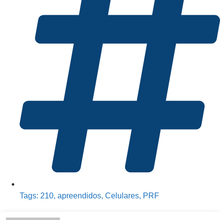
Tags:
210
,
apreendidos
,
Celulares
,
PRF