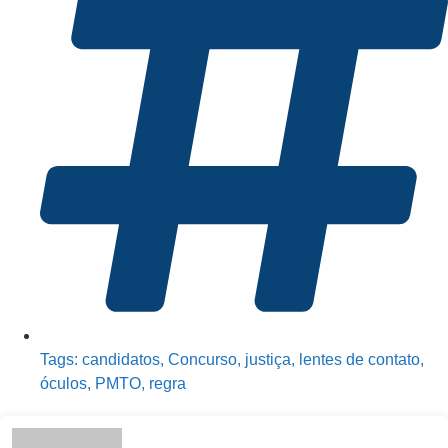
Tags:
candidatos
,
Concurso
,
justiça
,
lentes de contato
,
óculos
,
PMTO
,
regra