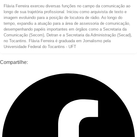
Flávia Ferreira exerceu diversas funções no campo da comunicação ao
longo de sua trajetória profissional. Iniciou como arquivista de texto e
imagem evoluindo para a posição de locutora de rádio. Ao longo do
tempo, expandiu a atuação para a área de assessoria de comunicação,
desempenhando papéis importantes em órgãos como a Secretaria da
Comunicação (Secom), Detran e a Secretaria da Administração (Secad),
no Tocantins. Flávia Ferreira é graduada em Jornalismo pela
Universidade Federal do Tocantins - UFT
Compartilhe: