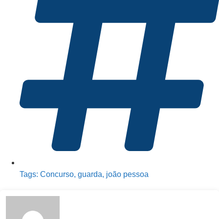
Tags:
Concurso
,
guarda
,
joão pessoa