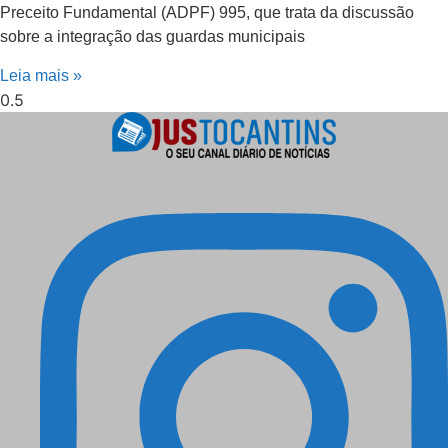
Preceito Fundamental (ADPF) 995, que trata da discussão
sobre a integração das guardas municipais
Leia mais »