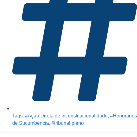
Tags:
#Ação Direta de Inconstitucionalidade
,
#Honorários
de Sucumbência
,
#tribunal pleno