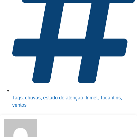
Tags:
chuvas
,
estado de atenção
,
Inmet
,
Tocantins
,
ventos