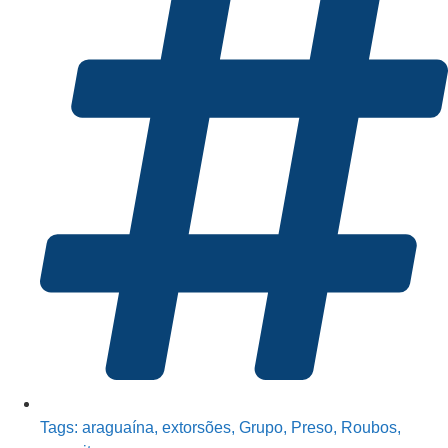
Tags:
araguaína
,
extorsões
,
Grupo
,
Preso
,
Roubos
,