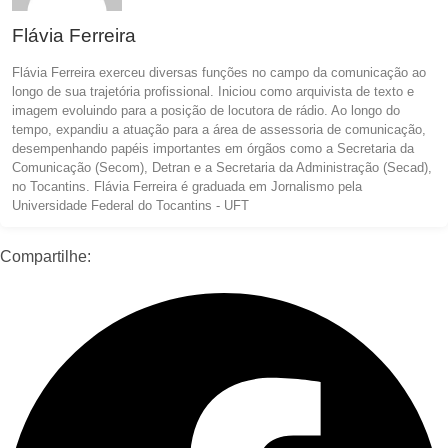
Flávia Ferreira
Flávia Ferreira exerceu diversas funções no campo da comunicação ao
longo de sua trajetória profissional. Iniciou como arquivista de texto e
imagem evoluindo para a posição de locutora de rádio. Ao longo do
tempo, expandiu a atuação para a área de assessoria de comunicação,
desempenhando papéis importantes em órgãos como a Secretaria da
Comunicação (Secom), Detran e a Secretaria da Administração (Secad),
no Tocantins. Flávia Ferreira é graduada em Jornalismo pela
Universidade Federal do Tocantins - UFT
Compartilhe: