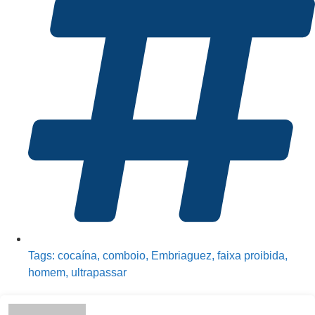
Tags:
cocaína
,
comboio
,
Embriaguez
,
faixa proibida
,
homem
,
ultrapassar