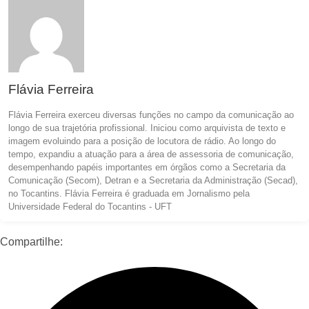
Flávia Ferreira
Flávia Ferreira exerceu diversas funções no campo da comunicação ao
longo de sua trajetória profissional. Iniciou como arquivista de texto e
imagem evoluindo para a posição de locutora de rádio. Ao longo do
tempo, expandiu a atuação para a área de assessoria de comunicação,
desempenhando papéis importantes em órgãos como a Secretaria da
Comunicação (Secom), Detran e a Secretaria da Administração (Secad),
no Tocantins. Flávia Ferreira é graduada em Jornalismo pela
Universidade Federal do Tocantins - UFT
Compartilhe: