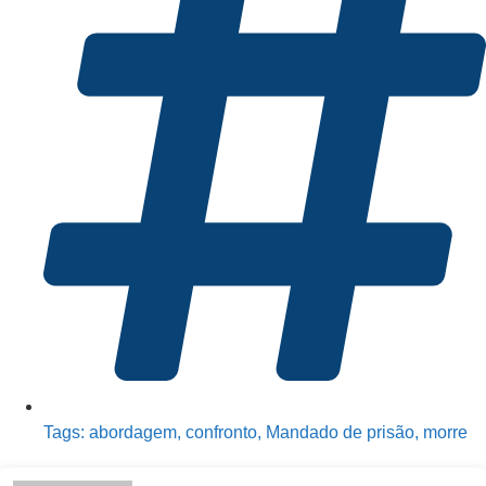
Tags:
abordagem
,
confronto
,
Mandado de prisão
,
morre