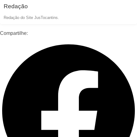
Redação
Redação do Site JusTocantins.
Compartilhe: