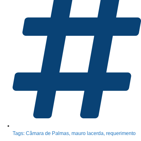
Tags:
Câmara de Palmas
,
mauro lacerda
,
requerimento