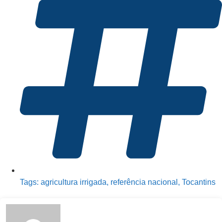
Tags:
agricultura irrigada
,
referência nacional
,
Tocantins