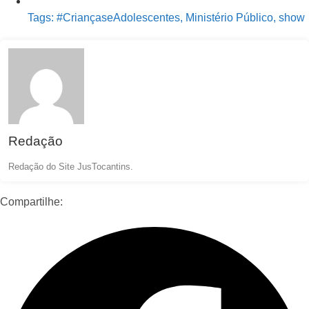
Tags:
#CriançaseAdolescentes
,
Ministério Público
,
show
Redação
Redação do Site JusTocantins.
Compartilhe: