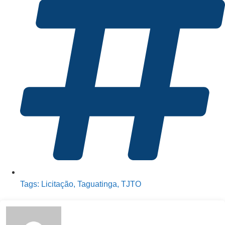
Tags:
Licitação
,
Taguatinga
,
TJTO