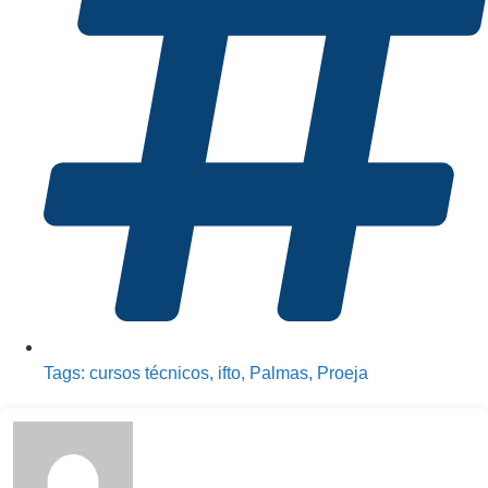
Tags:
cursos técnicos
,
ifto
,
Palmas
,
Proeja