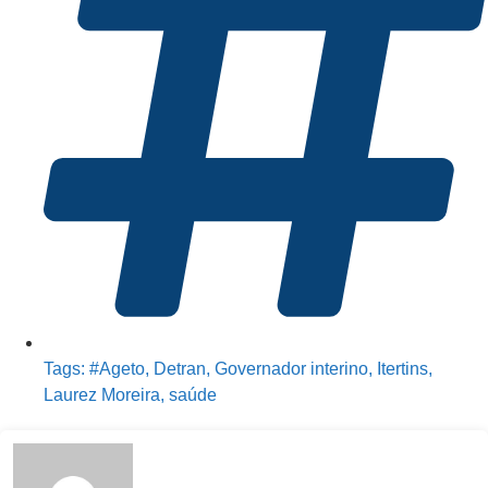
Tags:
#Ageto
,
Detran
,
Governador interino
,
Itertins
,
Laurez Moreira
,
saúde