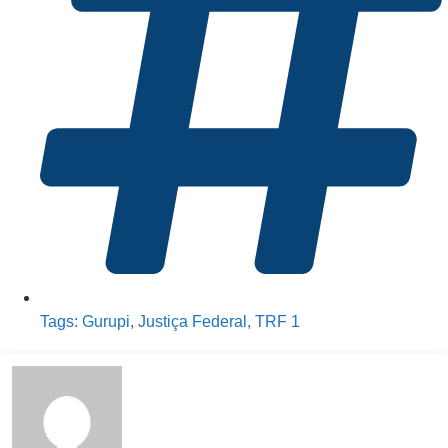
Tags:
Gurupi
,
Justiça Federal
,
TRF 1