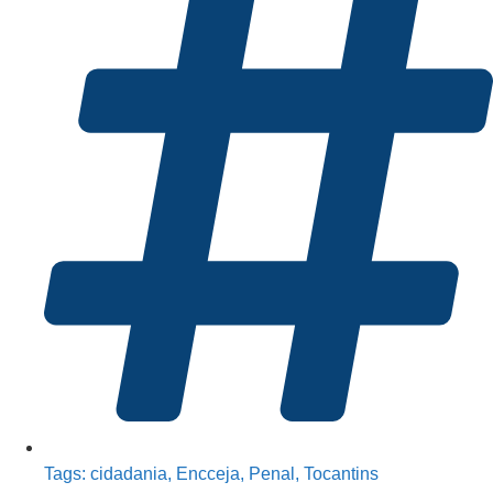
Tags:
cidadania
,
Encceja
,
Penal
,
Tocantins