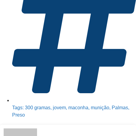
Tags:
300 gramas
,
jovem
,
maconha
,
munição
,
Palmas
,
Preso