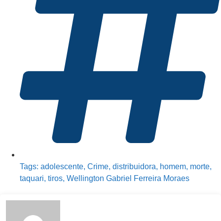
Tags:
adolescente
,
Crime
,
distribuidora
,
homem
,
morte
,
taquari
,
tiros
,
Wellington Gabriel Ferreira Moraes