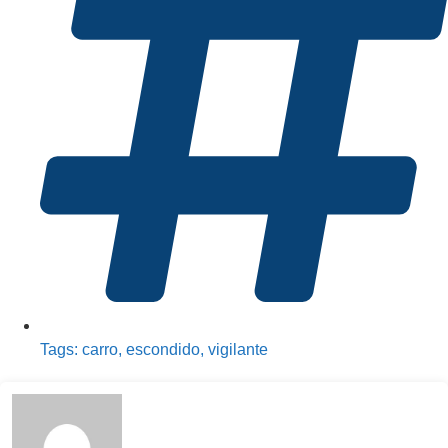
Tags:
carro
,
escondido
,
vigilante