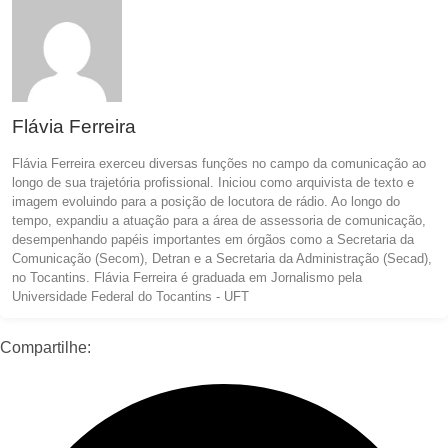
Flávia Ferreira
Flávia Ferreira exerceu diversas funções no campo da comunicação ao
longo de sua trajetória profissional. Iniciou como arquivista de texto e
imagem evoluindo para a posição de locutora de rádio. Ao longo do
tempo, expandiu a atuação para a área de assessoria de comunicação,
desempenhando papéis importantes em órgãos como a Secretaria da
Comunicação (Secom), Detran e a Secretaria da Administração (Secad),
no Tocantins. Flávia Ferreira é graduada em Jornalismo pela
Universidade Federal do Tocantins - UFT
Compartilhe: