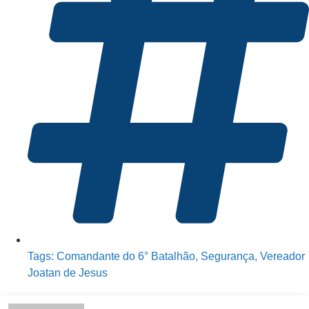
Tags:
Comandante do 6° Batalhão
,
Segurança
,
Vereador
Joatan de Jesus