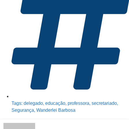
Tags:
delegado
,
educação
,
professora
,
secretariado
,
Segurança
,
Wanderlei Barbosa