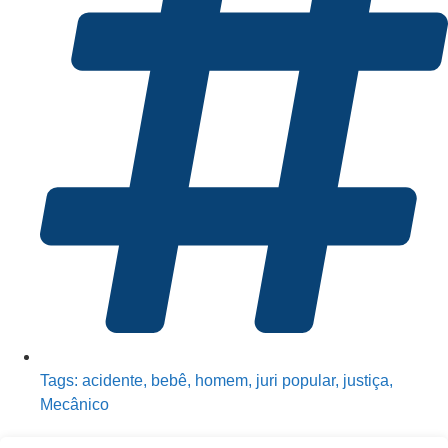
Tags:
acidente
,
bebê
,
homem
,
juri popular
,
justiça
,
Mecânico