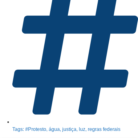
Tags:
#Protesto
,
água
,
justiça
,
luz
,
regras federais