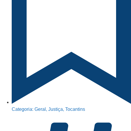
Categoria:
Geral
,
Justiça
,
Tocantins