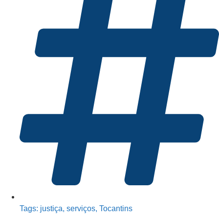
Tags:
justiça
,
serviços
,
Tocantins