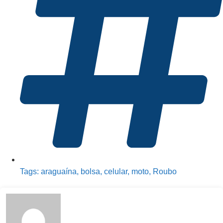
Tags:
araguaína
,
bolsa
,
celular
,
moto
,
Roubo