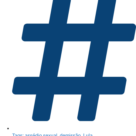
Tags:
assédio sexual
,
demissão
,
Lula