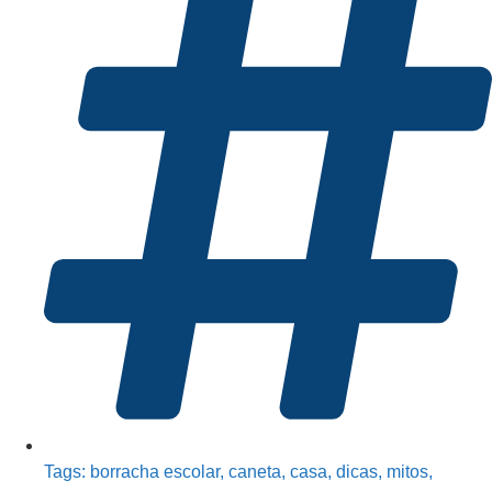
Tags:
borracha escolar
,
caneta
,
casa
,
dicas
,
mitos
,