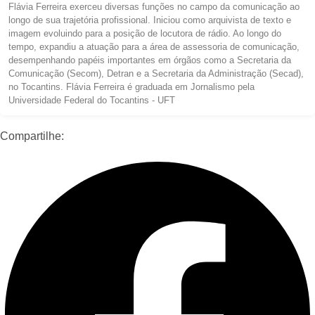
Flávia Ferreira exerceu diversas funções no campo da comunicação ao
longo de sua trajetória profissional. Iniciou como arquivista de texto e
imagem evoluindo para a posição de locutora de rádio. Ao longo do
tempo, expandiu a atuação para a área de assessoria de comunicação,
desempenhando papéis importantes em órgãos como a Secretaria da
Comunicação (Secom), Detran e a Secretaria da Administração (Secad),
no Tocantins. Flávia Ferreira é graduada em Jornalismo pela
Universidade Federal do Tocantins - UFT
Compartilhe: