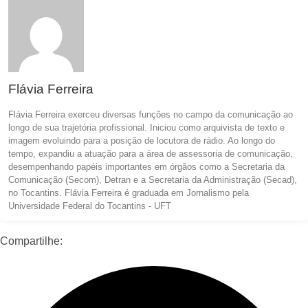
Flávia Ferreira
Flávia Ferreira exerceu diversas funções no campo da comunicação ao
longo de sua trajetória profissional. Iniciou como arquivista de texto e
imagem evoluindo para a posição de locutora de rádio. Ao longo do
tempo, expandiu a atuação para a área de assessoria de comunicação,
desempenhando papéis importantes em órgãos como a Secretaria da
Comunicação (Secom), Detran e a Secretaria da Administração (Secad),
no Tocantins. Flávia Ferreira é graduada em Jornalismo pela
Universidade Federal do Tocantins - UFT
Compartilhe: