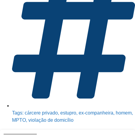
Tags:
cárcere privado
,
estupro
,
ex-companheira
,
homem
,
MPTO
,
violação de domicílio