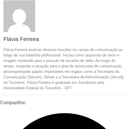
Flávia Ferreira
Flávia Ferreira exerceu diversas funções no campo da comunicação ao
longo de sua trajetória profissional. Iniciou como arquivista de texto e
imagem evoluindo para a posição de locutora de rádio. Ao longo do
tempo, expandiu a atuação para a área de assessoria de comunicação,
desempenhando papéis importantes em órgãos como a Secretaria da
Comunicação (Secom), Detran e a Secretaria da Administração (Secad),
no Tocantins. Flávia Ferreira é graduada em Jornalismo pela
Universidade Federal do Tocantins - UFT
Compartilhe: