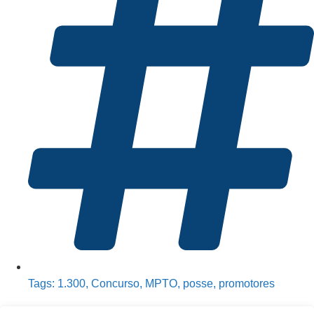
Tags:
1.300
,
Concurso
,
MPTO
,
posse
,
promotores