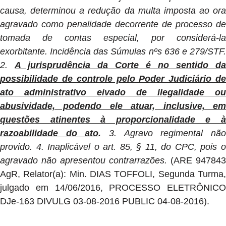
causa, determinou a redução da multa imposta ao ora
agravado como penalidade decorrente de processo de
tomada de contas especial, por considerá-la
exorbitante. Incidência das Súmulas nºs 636 e 279/STF.
2.
A jurisprudência da Corte é no sentido da
possibilidade de controle pelo Poder Judiciário de
ato administrativo eivado de ilegalidade ou
abusividade, podendo ele atuar, inclusive, em
questões atinentes à proporcionalidade e à
razoabilidade do ato
.
3. Agravo regimental nã
provido. 4. Inaplicável o art. 85, § 11, do CPC, pois o
agravado não apresentou contrarrazões.
(ARE 947843
AgR, Relator(a): Min. DIAS TOFFOLI, Segunda Turma,
julgado em 14/06/2016, PROCESSO ELETRÔNICO
DJe-163 DIVULG 03-08-2016 PUBLIC 04-08-2016).