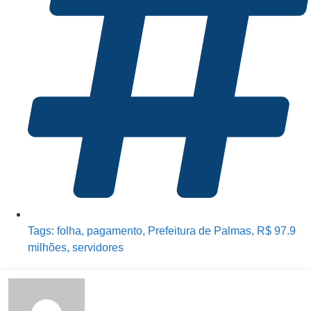
Tags:
folha
,
pagamento
,
Prefeitura de Palmas
,
R$ 97.9
milhões
,
servidores