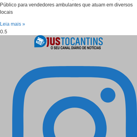
Público para vendedores ambulantes que atuam em diversos
locais
Leia mais »