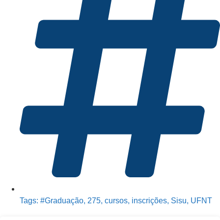
Tags:
#Graduação
,
275
,
cursos
,
inscrições
,
Sisu
,
UFNT