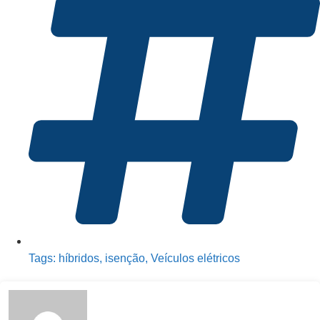
Tags:
híbridos
,
isenção
,
Veículos elétricos