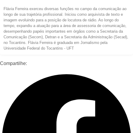
Flávia Ferreira exerceu diversas funções no campo da comunicação ao
longo de sua trajetória profissional. Iniciou como arquivista de texto e
imagem evoluindo para a posição de locutora de rádio. Ao longo do
tempo, expandiu a atuação para a área de assessoria de comunicação,
desempenhando papéis importantes em órgãos como a Secretaria da
Comunicação (Secom), Detran e a Secretaria da Administração (Secad),
no Tocantins. Flávia Ferreira é graduada em Jornalismo pela
Universidade Federal do Tocantins - UFT
Compartilhe: