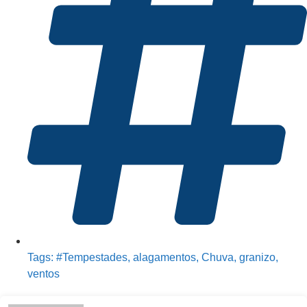
Tags:
#Tempestades
,
alagamentos
,
Chuva
,
granizo
,
ventos