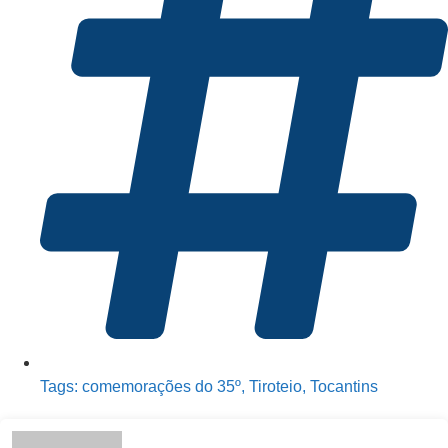
Tags:
comemorações do 35º
,
Tiroteio
,
Tocantins