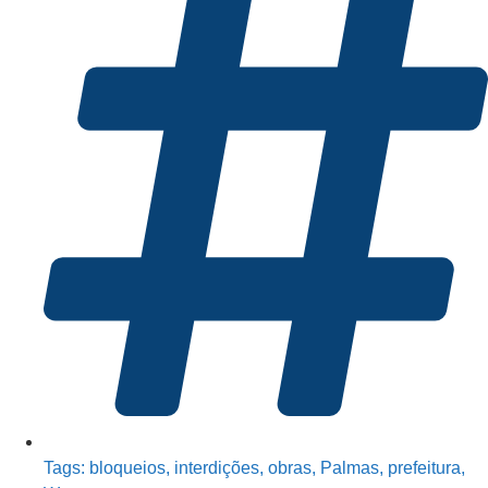
Tags:
bloqueios
,
interdições
,
obras
,
Palmas
,
prefeitura
,