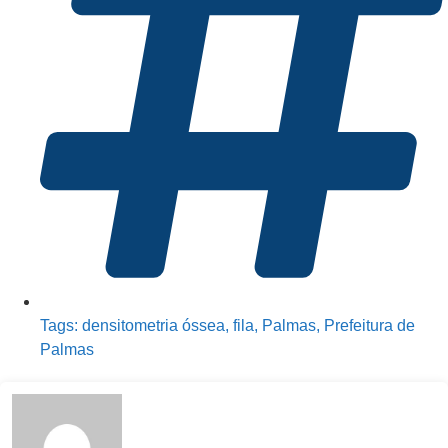
Tags:
densitometria óssea
,
fila
,
Palmas
,
Prefeitura de
Palmas