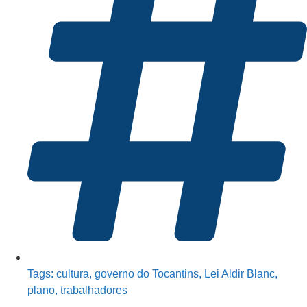
Tags:
cultura
,
governo do Tocantins
,
Lei Aldir Blanc
,
plano
,
trabalhadores